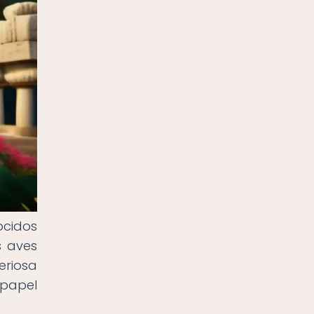
ocidos
s aves
eriosa
 papel