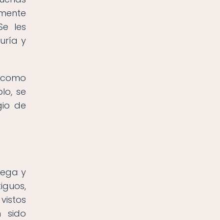
amente
Se les
uría y
s como
lo, se
gio de
iega y
iguos,
vistos
 sido