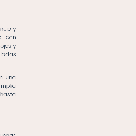
ncio y
s con
ojos y
iladas
en una
amplia
 hasta
muchas