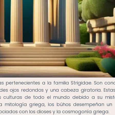
 pertenecientes a la familia Strigidae. Son con
ndes ojos redondos y una cabeza giratoria. Esta
s culturas de todo el mundo debido a su mist
 la mitología griega, los búhos desempeñan un
sociados con los dioses y la cosmogonía griega.