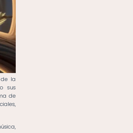
 de la
do sus
rma de
iales,
úsica,