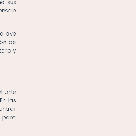
ne sus
ensaje
te ave
ión de
erio y
l arte
En las
ntrar
l para