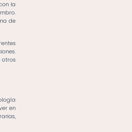
con la
ombro.
ema de
rentes
iones.
 otros
ología
ver en
arias,