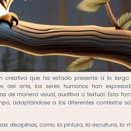
n creativa que ha estado presente a lo largo
vés del arte, los seres humanos han expresa
s de manera visual, auditiva o textual. Esta fo
mpo, adaptándose a los diferentes contextos soc
s disciplinas, como la pintura, la escultura, la m