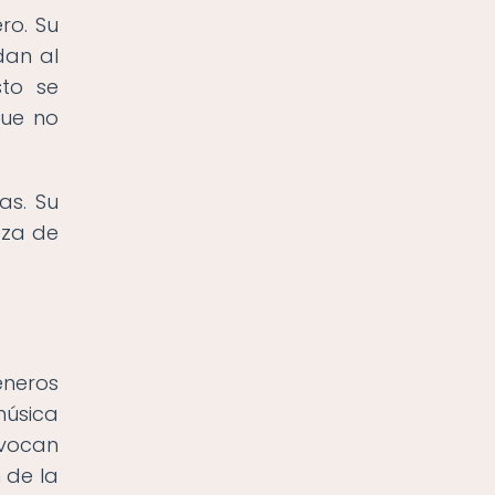
ro. Su
dan al
sto se
que no
as. Su
eza de
éneros
música
evocan
 de la