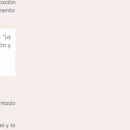
cación
mento:
 "La
ón y
ntado
s y la