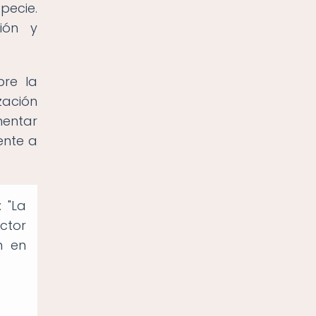
pecie.
ión y
bre la
zación
mentar
ente a
 "La
ctor
n en