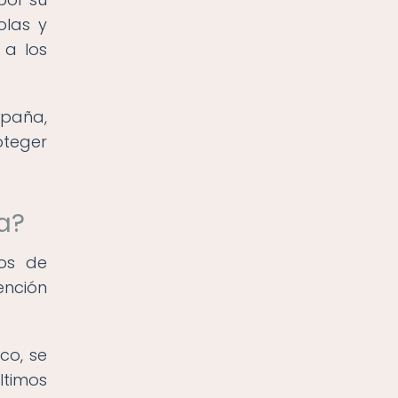
olas y
 a los
spaña,
oteger
a?
os de
ención
co, se
ltimos