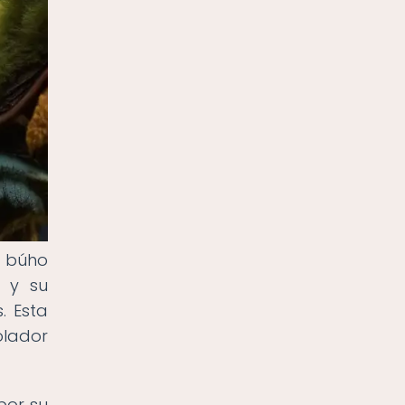
e búho
o y su
. Esta
olador
por su