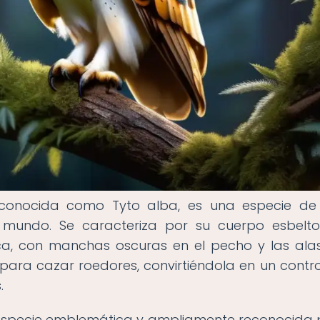
 conocida como Tyto alba, es una especie d
 mundo. Se caracteriza por su cuerpo esbelt
a, con manchas oscuras en el pecho y las alas
para cazar roedores, convirtiéndola en un contr
.
especie emblemática y ampliamente reconocida 