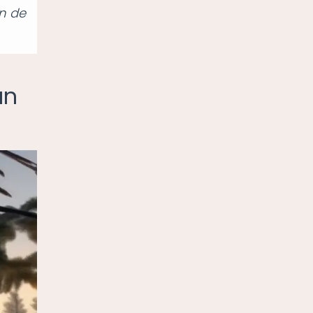
n de
un