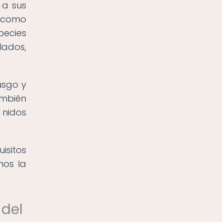
 a sus
 como
pecies
lados,
usgo y
ambién
 nidos
isitos
mos la
 del